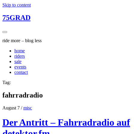
Skip to content
75GRAD
ride more – blog less
home
riders
sale
events
contact
Tag:
fahrradradio
August 7
/
misc
Der Antritt – Fahrradradio auf
detektor.fm